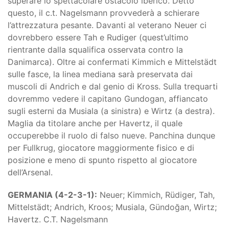
superare lo spettacolare ostacolo iberico. Detto
questo, il c.t. Nagelsmann provvederà a schierare
l’attrezzatura pesante. Davanti al veterano Neuer ci
dovrebbero essere Tah e Rudiger (quest’ultimo
rientrante dalla squalifica osservata contro la
Danimarca). Oltre ai confermati Kimmich e Mittelstädt
sulle fasce, la linea mediana sarà preservata dai
muscoli di Andrich e dal genio di Kross. Sulla trequarti
dovremmo vedere il capitano Gundogan, affiancato
sugli esterni da Musiala (a sinistra) e Wirtz (a destra).
Maglia da titolare anche per Havertz, il quale
occuperebbe il ruolo di falso nueve. Panchina dunque
per Fullkrug, giocatore maggiormente fisico e di
posizione e meno di spunto rispetto al giocatore
dell’Arsenal.
GERMANIA (4-2-3-1):
Neuer; Kimmich, Rüdiger, Tah,
Mittelstädt; Andrich, Kroos; Musiala, Gündoğan, Wirtz;
Havertz. C.T. Nagelsmann