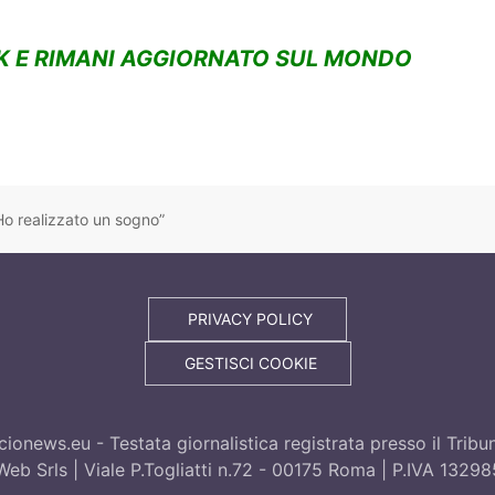
K E RIMANI AGGIORNATO SUL MONDO
o realizzato un sogno”
PRIVACY POLICY
GESTISCI COOKIE
ionews.eu - Testata giornalistica registrata presso il Trib
eb Srls | Viale P.Togliatti n.72 - 00175 Roma | P.IVA 1329