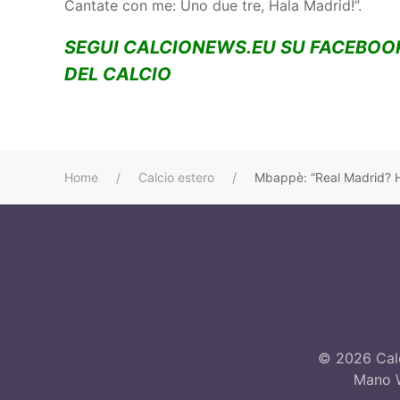
Cantate con me: Uno due tre, Hala Madrid!”.
SEGUI CALCIONEWS.EU SU FACEBOO
DEL CALCIO
Home
Calcio estero
Mbappè: “Real Madrid? H
©
2026
Calc
Mano W