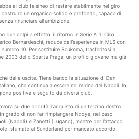
ebbe al club felsineo di restare stabilmente nel giro
 costruire un organico solido e profondo, capace di
senza rinunciare all’ambizione.
 due colpi a effetto: il ritorno in Serie A di Ciro
derico Bernardeschi, reduce dall’esperienza in MLS con
uo numero 10. Per sostituire Beukema, trasferitosi al
asse 2003 dello Sparta Praga, un profilo giovane ma già
e dalle uscite. Tiene banco la situazione di Dan
liano, che continua a essere nel mirino del Napoli. In
gione positiva e seguito da diversi club.
avora su due priorità: l’acquisto di un terzino destro
o in grado di non far rimpiangere Ndoye, nel caso
anoli (Napoli) e Zanotti (Lugano), mentre per l’attacco
suolo, sfumato al Sunderland per mancato accordo