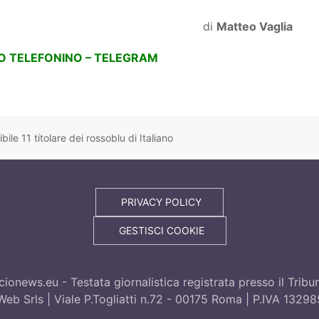
di
Matteo Vaglia
UO TELEFONINO – TELEGRAM
ile 11 titolare dei rossoblu di Italiano
PRIVACY POLICY
GESTISCI COOKIE
ionews.eu - Testata giornalistica registrata presso il Trib
eb Srls | Viale P.Togliatti n.72 - 00175 Roma | P.IVA 1329