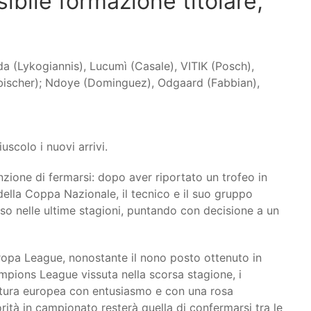
bile formazione titolare,
da (Lykogiannis), Lucumì (Casale), VITIK (Posch),
ebischer); Ndoye (Dominguez), Odgaard (Fabbian),
iuscolo i nuovi arrivi.
nzione di fermarsi: dopo aver riportato un trofeo in
 della Coppa Nazionale, il tecnico e il suo gruppo
so nelle ultime stagioni, puntando con decisione a un
uropa League, nonostante il nono posto ottenuto in
mpions League vissuta nella scorsa stagione, i
ntura europea con entusiasmo e con una rosa
orità in campionato resterà quella di confermarsi tra le