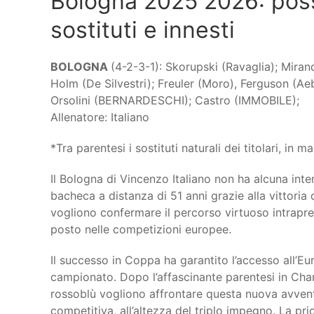
Bologna 2025 2026: possi
sostituti e innesti
BOLOGNA
(4-2-3-1): Skorupski (Ravaglia); Miran
Holm (De Silvestri); Freuler (Moro), Ferguson (A
Orsolini (BERNARDESCHI); Castro (IMMOBILE);
Allenatore: Italiano
*Tra parentesi i sostituti naturali dei titolari, in ma
Il Bologna di Vincenzo Italiano non ha alcuna inte
bacheca a distanza di 51 anni grazie alla vittoria
vogliono confermare il percorso virtuoso intrapre
posto nelle competizioni europee.
Il successo in Coppa ha garantito l’accesso all’E
campionato. Dopo l’affascinante parentesi in Cha
rossoblù vogliono affrontare questa nuova avve
competitiva, all’altezza del triplo impegno. La pri