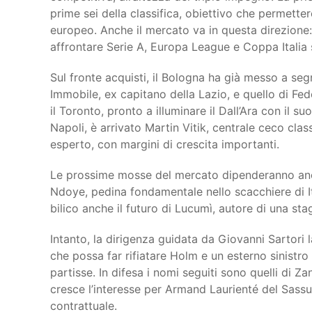
prime sei della classifica, obiettivo che permetter
europeo. Anche il mercato va in questa direzione:
affrontare Serie A, Europa League e Coppa Italia 
Sul fronte acquisti, il Bologna ha già messo a segno
Immobile, ex capitano della Lazio, e quello di Fe
il Toronto, pronto a illuminare il Dall’Ara con il s
Napoli, è arrivato Martin Vitik, centrale ceco cl
esperto, con margini di crescita importanti.
Le prossime mosse del mercato dipenderanno anch
Ndoye, pedina fondamentale nello scacchiere di Ita
bilico anche il futuro di Lucumì, autore di una sta
Intanto, la dirigenza guidata da Giovanni Sartori l
che possa far rifiatare Holm e un esterno sinistr
partisse. In difesa i nomi seguiti sono quelli di Z
cresce l’interesse per Armand Laurienté del Sas
contrattuale.