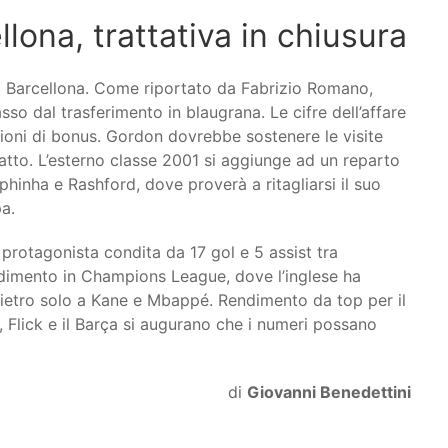
lona, trattativa in chiusura
l Barcellona. Come riportato da Fabrizio Romano,
so dal trasferimento in blaugrana. Le cifre dell’affare
ilioni di bonus. Gordon dovrebbe sostenere le visite
ratto. L’esterno classe 2001 si aggiunge ad un reparto
inha e Rashford, dove proverà a ritagliarsi il suo
pa.
protagonista condita da 17 gol e 5 assist tra
ndimento in Champions League, dove l’inglese ha
dietro solo a Kane e Mbappé. Rendimento da top per il
Flick e il Barça si augurano che i numeri possano
di
Giovanni Benedettini