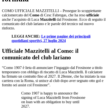
COMO UFFICIALE MAZZITELLI – Prosegue lo scoppiettante
calciomercato del
Como
di Cesc Fabregas, che ha reso
ufficiale
anche l’acquisto di Luca
Mazzitelli
dal Frosinone. Ecco di seguito il
comunicato del club lariano e le parole del tecnico sul nuovo
rinforzo.
LEGGI ANCHE:
Le prime pagine dei principali
quotidiani sportivi, 27 luglio 2024
Ufficiale Mazzitelli al Como: il
comunicato del club lariano
“Como 1907 è lieta di annunciare l’ingaggio dal Frosinone a titolo
temporaneo con obbligo di riscatto di Luca Mazzitelli. Il calciatore
ha firmato un contratto fino al 2027. Il 28enne, che ha iniziato la sua
carriera con la Roma, si unisce al club dopo aver segnato otto gol e
fornito sei assist col Frosinone”.
Como 1907 is happy to announce the
signing of Luca Mazzitelli from Frosinone
on loan with an obligation to buy until
2027.