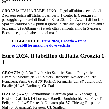
CROAZIA ITALIA TABELLINO – Il gol all’ultimo secondo di
Zaccagni regala all’
Italia
il pari per 1-1 contro la
Croazia
e il
passaggio agli ottavi di finale di Euro 2024. Gli Azzurri di Luciano
Spalletti chiudono a 4 punti il girone, dietro alla Spagna e davanti ai
balcanici (2) e Albania (7) e agli ottavi affronteranno la Svizzera.
Ecco di seguito il tabellino del match.
LEGGI ANCHE:
Euro 2024, Croazia – Italia:
probabili formazioni e dove vederla
Euro 2024, il tabellino di Italia Croazia 1-
1
CROAZIA (4-3-3):
Livakovic; Stanisic, Sutalo, Pongracic,
Gvardiol; Modric (dal 80′ Majer), Brozovic, Kovacic (dal 70′
Ivanusec); Sucic 6 (dal 70′ Perisic), Kramaric (dal 89′ Juranovic),
Pasalic (dal 46′ Budimir).
Ct
. Dalic
ITALIA (3-5-2):
Donnarumma; Darmian (dal 82′ Zaccagni ),
Bastoni, Calafiori; Di Lorenzo, Barella, Jorginho (dal 82′ Fagioli),
Pellegrini (dal 46′ Frattesi), Dimarco (dal 57′ Chiesa); Raspadori
(dal 75′ Scamacca), Retegui.
Ct
. Spalletti.