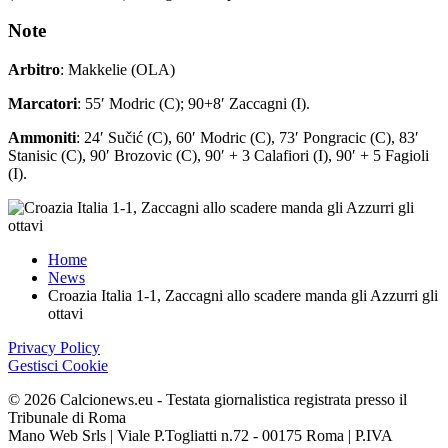
Note
Arbitro
: Makkelie (OLA)
Marcatori
: 55′ Modric (C); 90+8′ Zaccagni (I).
Ammoniti
: 24′ Sučić (C), 60′ Modric (C), 73′ Pongracic (C), 83′
Stanisic (C), 90′ Brozovic (C), 90′ + 3 Calafiori (I), 90′ + 5 Fagioli
(I).
Home
News
Croazia Italia 1-1, Zaccagni allo scadere manda gli Azzurri gli
ottavi
Privacy Policy
Gestisci Cookie
©
2026
Calcionews.eu - Testata giornalistica registrata presso il
Tribunale di Roma
Mano Web Srls | Viale P.Togliatti n.72 - 00175 Roma | P.IVA