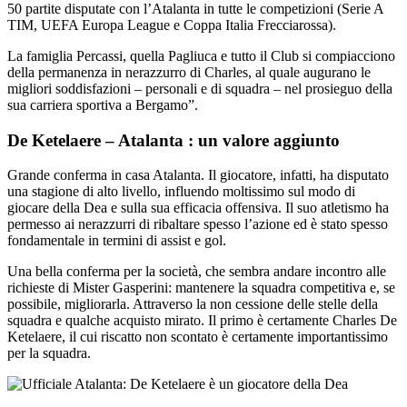
50 partite disputate con l’Atalanta in tutte le competizioni (Serie A
TIM, UEFA Europa League e Coppa Italia Frecciarossa).
La famiglia Percassi, quella Pagliuca e tutto il Club si compiacciono
della permanenza in nerazzurro di Charles, al quale augurano le
migliori soddisfazioni – personali e di squadra – nel prosieguo della
sua carriera sportiva a Bergamo”.
De Ketelaere – Atalanta : un valore aggiunto
Grande conferma in casa Atalanta. Il giocatore, infatti, ha disputato
una stagione di alto livello, influendo moltissimo sul modo di
giocare della Dea e sulla sua efficacia offensiva. Il suo atletismo ha
permesso ai nerazzurri di ribaltare spesso l’azione ed è stato spesso
fondamentale in termini di assist e gol.
Una bella conferma per la società, che sembra andare incontro alle
richieste di Mister Gasperini: mantenere la squadra competitiva e, se
possibile, migliorarla. Attraverso la non cessione delle stelle della
squadra e qualche acquisto mirato. Il primo è certamente Charles De
Ketelaere, il cui riscatto non scontato è certamente importantissimo
per la squadra.