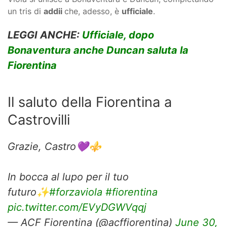
un tris di
addii
che, adesso, è
ufficiale
.
LEGGI ANCHE:
Ufficiale, dopo
Bonaventura anche Duncan saluta la
Fiorentina
Il saluto della Fiorentina a
Castrovilli
Grazie, Castro💜⚜️
In bocca al lupo per il tuo
futuro✨
#forzaviola
#fiorentina
pic.twitter.com/EVyDGWVqqj
— ACF Fiorentina (@acffiorentina)
June 30,