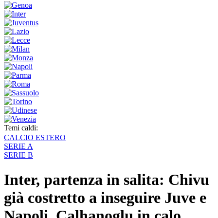
Temi caldi:
CALCIO ESTERO
SERIE A
SERIE B
Inter, partenza in salita: Chivu
già costretto a inseguire Juve e
Napoli. Calhanoglu in calo,