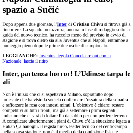
spazio a Sučić
Dopo appena due giornate, l’
Inter
di
Cristian Chivu
si ritrova già a
rincorrere. La squadra nerazzurra, ancora in fase di rodaggio sotto la
guida del nuovo tecnico, ha raccolto meno del previsto in avvio di
stagione e si trova dietro sia alla Juventus che al Napoli, entrambe a
punteggio pieno dopo le prime due uscite di campionato.
LEGGI ANCHE:
Juventus, tegola Conceicao: out con la
Nazionale, lascia il ritiro
Inter, partenza horror! L’Udinese tarpa le
ali
Non è l’inizio che ci si aspettava a Milano, soprattutto dopo
un’estate che ha visto la società confermare l’ossatura della squadra
e rafforzare la rosa con innesti mirati. L’obiettivo è chiaro: restare
competitivi su tutti i fronti, ma già a settembre i primi segnali
indicano che ci sarà da lottare fin da subito per non perdere terreno.
A complicare ulteriormente i piani di Chivu c’è la situazione legata a
Hakan Çalhanoğlu. Il regista turco, leader tecnico del centrocampo
nella scorsa stagione, non è al meglio della condizione fisica e