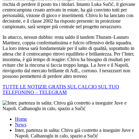
rischia di perdere il posto tra i titolari. Intanto Luka Sučić, il giovane
centrocampista croato arrivato in estate, ha già convinto tutti per
personalità, visione di gioco e inserimenti. Chivu lo ha lanciato con
decisione, e il classe 2002 ha risposto presente: in proiezione
campionato, sarà sempre più centrale nel progetto nerazzurro.
In attacco, nessun dubbio: resta saldo il tandem Thuram–Lautaro
Martinez, coppia confermatissima e fulcro offensivo della squadra.
La loro intesa sarà fondamentale per il salto di qualità, soprattutto in
attesa che il centrocampo ritrovi equilibrio e brillantezza. Per l’Inter,
insomma, è già tempo di reagire: Chivu ha bisogno di risultati per
evitare che la rincorsa si faccia troppo lunga. La Juve e il Napoli,
rinvigorito dal mercato brillante di AdL, corrono. I nerazzurri non
possono permettersi di perdere altro terreno
TUTTE LE NOTIZIE GRATIS SUL CALCIO SUL TUO
TELEFONINO – TELEGRAM
Home
News
Inter, partenza in salita: Chivu già costretto a inseguire Juve e
Napoli. Calhanoglu in calo, spazio a Sučić