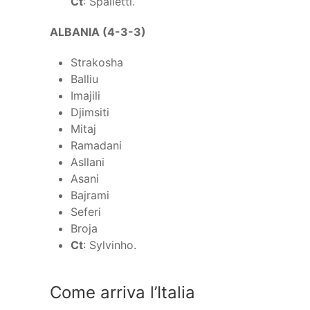
Ct
: Spalletti.
ALBANIA (4-3-3)
Strakosha
Balliu
Imajili
Djimsiti
Mitaj
Ramadani
Asllani
Asani
Bajrami
Seferi
Broja
Ct
: Sylvinho.
Come arriva l’Italia