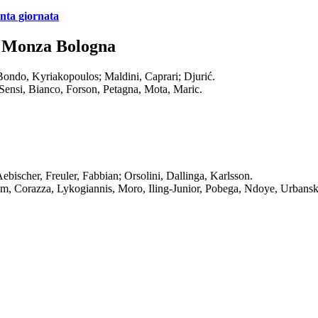
inta giornata
di Monza Bologna
, Bondo, Kyriakopoulos; Maldini, Caprari; Djurić.
Sensi, Bianco, Forson, Petagna, Mota, Maric.
bischer, Freuler, Fabbian; Orsolini, Dallinga, Karlsson.
olm, Corazza, Lykogiannis, Moro, Iling-Junior, Pobega, Ndoye, Urbans