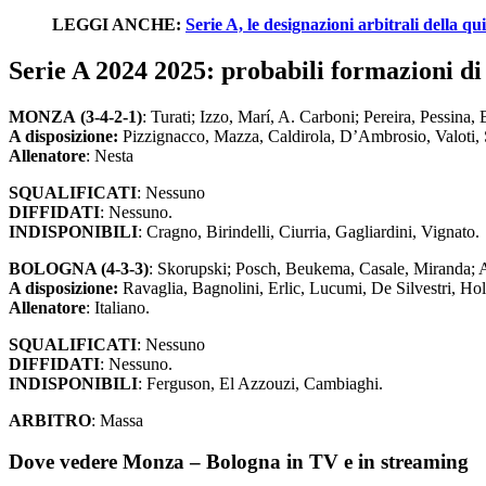
LEGGI ANCHE:
Serie A, le designazioni arbitrali della qu
Serie A 2024 2025: probabili formazioni 
MONZA (3-4-2-1)
: Turati; Izzo, Marí, A. Carboni; Pereira, Pessina
A disposizione:
Pizzignacco, Mazza, Caldirola, D’Ambrosio, Valoti, 
Allenatore
: Nesta
SQUALIFICATI
: Nessuno
DIFFIDATI
: Nessuno.
INDISPONIBILI
: Cragno, Birindelli, Ciurria, Gagliardini, Vignato.
BOLOGNA (4-3-3)
: Skorupski; Posch, Beukema, Casale, Miranda; Ae
A disposizione:
Ravaglia, Bagnolini, Erlic, Lucumi, De Silvestri, H
Allenatore
: Italiano.
SQUALIFICATI
: Nessuno
DIFFIDATI
: Nessuno.
INDISPONIBILI
: Ferguson, El Azzouzi, Cambiaghi.
ARBITRO
: Massa
Dove vedere Monza – Bologna in TV e in streaming