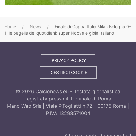
Home
News
Finale di Coppa Italia Milan Bologna 0-
1, le pagelle dei quotidiani: super Ndoye e gioia Italiano
PRIVACY POLICY
GESTISCI COOKIE
©
2026
Calcionews.eu - Testata giornalistica
registrata presso il Tribunale di Roma
Mano Web Srls | Viale P.Togliatti n.72 - 00175 Roma |
P.IVA 13298571004
Sito realizzato da Seocrate.it