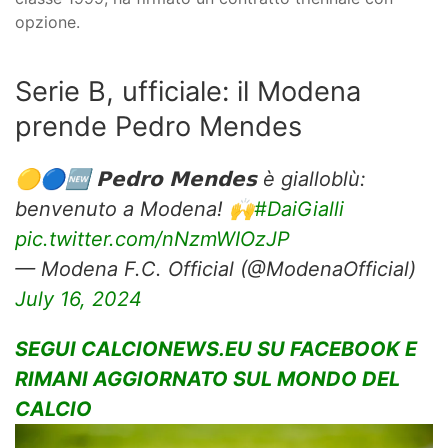
opzione.
Serie B, ufficiale: il Modena
prende Pedro Mendes
🟡🔵🆕 𝗣𝗲𝗱𝗿𝗼 𝗠𝗲𝗻𝗱𝗲𝘀 è gialloblù:
benvenuto a Modena! 🙌
#DaiGialli
pic.twitter.com/nNzmWIOzJP
— Modena F.C. Official (@ModenaOfficial)
July 16, 2024
SEGUI CALCIONEWS.EU SU FACEBOOK E
RIMANI AGGIORNATO SUL MONDO DEL
CALCIO