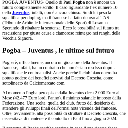
POGBA JUVENTUS- Quello di Paul
Pogba
non è ancora un
futuro completamente scritto. Il caso riguardante l’ex numero 10
della
Juventus
, infatti, non è ancora chiuso. Su di lui pesa la
squalifica per doping, ma il francese ha fatto ricorso al TAS
(Tribunale Arbitrale Internazionale dello Sport) di Losanna.
Sperando di ribaltare la sentenza. Ecco le possibilità sul futuro tra
rescissione per giusta causa e clamoroso reintegro nei ranghi della
Vecchia Signora.
Pogba – Juventus , le ultime sul futuro
Pogba è, ufficialmente, ancora un giocatore della Juventus. Il
francese, infatti, ha un contratto che non è stato rescisso dopo la
squalifica e le controanalisi. Anche perché il club bianconero ha
potuto godere dei benefici previsti dal Decreto Crescita, come
sottolineato da Calciomercato.com.
Al momento Pogba percepisce dalla Juventus circa 2.000 Euro al
Mese (42.477 Euro lordi l’anno), il minimo salariale imposto dalla
Federazione. Una scelta, quella del club, frutto del desiderio di
attendere gli sviluppi finali dell’ormai nota vicenda del francese.
Oltre, ovviamente, alla possibilità di sfruttare il Decreto Crescita, che
necessitava di mantenere il contratto di Paul fino a giugno 2024.