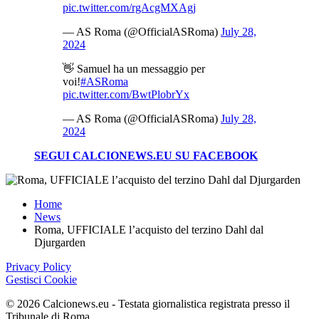
pic.twitter.com/rgAcgMXAgj
— AS Roma (@OfficialASRoma)
July 28,
2024
👋 Samuel ha un messaggio per
voi!
#ASRoma
pic.twitter.com/BwtPlobrYx
— AS Roma (@OfficialASRoma)
July 28,
2024
SEGUI CALCIONEWS.EU SU FACEBOOK
Home
News
Roma, UFFICIALE l’acquisto del terzino Dahl dal
Djurgarden
Privacy Policy
Gestisci Cookie
©
2026
Calcionews.eu - Testata giornalistica registrata presso il
Tribunale di Roma