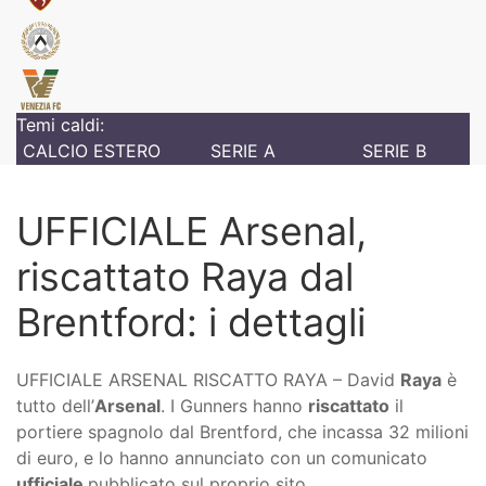
Temi caldi:
CALCIO ESTERO
SERIE A
SERIE B
UFFICIALE Arsenal,
riscattato Raya dal
Brentford: i dettagli
UFFICIALE ARSENAL RISCATTO RAYA – David
Raya
è
tutto dell’
Arsenal
. I Gunners hanno
riscattato
il
portiere spagnolo dal Brentford, che incassa 32 milioni
di euro, e lo hanno annunciato con un comunicato
ufficiale
pubblicato sul proprio sito.