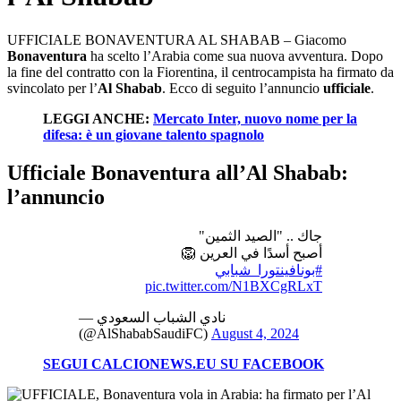
UFFICIALE BONAVENTURA AL SHABAB – Giacomo
Bonaventura
ha scelto l’Arabia come sua nuova avventura. Dopo
la fine del contratto con la Fiorentina, il centrocampista ha firmato da
svincolato per l’
Al Shabab
. Ecco di seguito l’annuncio
ufficiale
.
LEGGI ANCHE:
Mercato Inter, nuovo nome per la
difesa: è un giovane talento spagnolo
Ufficiale Bonaventura all’Al Shabab:
l’annuncio
جاك .. "الصيد الثمين"
أصبح أسدًا في العرين 🦁
#بونافينتورا_شبابي
pic.twitter.com/N1BXCgRLxT
— نادي الشباب السعودي
(@AlShababSaudiFC)
August 4, 2024
SEGUI CALCIONEWS.EU SU FACEBOOK