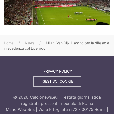
Home
News
Milan, Van Dijk il sogno per la difesa: è
in scadenza col Liverpool
PRIVACY POLICY
GESTISCI COOKIE
©
2026
Calcionews.eu - Testata giornalistica
registrata presso il Tribunale di Roma
Mano Web Srls | Viale P.Togliatti n.72 - 00175 Roma |