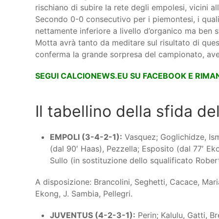
rischiano di subire la rete degli empolesi, vicini a
Secondo 0-0 consecutivo per i piemontesi, i qua
nettamente inferiore a livello d’organico ma ben s
Motta avrà tanto da meditare sul risultato di que
conferma la grande sorpresa del campionato, aven
SEGUI CALCIONEWS.EU SU FACEBOOK E RIMA
Il tabellino della sfida de
EMPOLI (3-4-2-1):
Vasquez; Goglichidze, Ismaj
(dal 90′ Haas), Pezzella; Esposito (dal 77′ Ek
Sullo (in sostituzione dello squalificato Rober
A disposizione: Brancolini, Seghetti, Cacace, Mari
Ekong, J. Sambia, Pellegri.
JUVENTUS (4-2-3-1):
Perin; Kalulu, Gatti, B