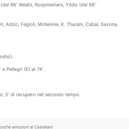
 (dal 66′ Weah), Koopmeiners, Yildiz (dal 66′
ah, Adzic, Fagioli, McKennie, K. Thuram, Cabal, Savona,
ndisi).
e Pellegri (E) al 74′.
o; 5′ di recupero nel secondo tempo.
poche emozioni al Castellani