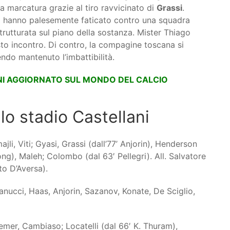
lla marcatura grazie al tiro ravvicinato di
Grassi
.
li hanno palesemente faticato contro una squadra
trutturata sul piano della sostanza. Mister Thiago
sto incontro. Di contro, la compagine toscana si
do mantenuto l’imbattibilità.
NI AGGIORNATO SUL MONDO DEL CALCIO
llo stadio Castellani
li, Viti; Gyasi, Grassi (dall’77’ Anjorin), Henderson
ong), Maleh; Colombo (dal 63′ Pellegri). All. Salvatore
to D’Aversa).
anucci, Haas, Anjorin, Sazanov, Konate, De Sciglio,
remer, Cambiaso; Locatelli (dal 66′ K. Thuram),