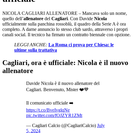
NICOLA CAGLIARI ALLENATORE – Mancava solo un nome,
quello dell’
allenatore
del
Cagliari
. Con Davide
Nicola
ufficialmente sulla panchina rossoblù, il quadro della Serie A è ora
completo. A darne annuncio lo stesso club sardo, attraverso i propri
canali social. Il tecnico ha firmato un contratto biennale con opzione.
LEGGI ANCHE:
La Roma ci prova per Chiesa: le
ultime sulla trattativa
Cagliari, ora è ufficiale: Nicola è il nuovo
allenatore
Davide Nicola è il nuovo allenatore del
Cagliari. Benvenuto, Mister ❤️💙
Il comunicato ufficiale ➡️
https://t.co/BveIvglqNe
pic.twitter.com/fOJZYR1ZMt
— Cagliari Calcio (@CagliariCalcio)
July
5, 2024