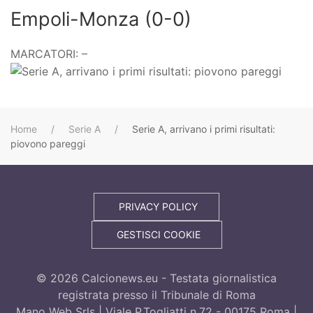
Empoli-Monza (0-0)
MARCATORI: –
Home
Serie A
Serie A, arrivano i primi risultati:
piovono pareggi
PRIVACY POLICY
GESTISCI COOKIE
©
2026
Calcionews.eu - Testata giornalistica
registrata presso il Tribunale di Roma
Mano Web Srls | Viale P.Togliatti n.72 - 00175 Roma |