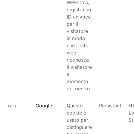
WPForms,
registra un
ID univoco
per il
visitatore
in modo
che il sito
web
riconosca
il visitatore
al
momento
del rientro.
rc::a
Google
Questo
Persistent
H
cookie è
Lo
usato per
St
distinguere