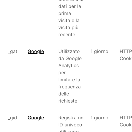
dati per la
prima
visita e la
visita più
recente.
_gat
Google
Utilizzato
1 giorno
HTTP
da Google
Cook
Analytics
per
limitare la
frequenza
delle
richieste
_gid
Google
Registra un
1 giorno
HTTP
ID univoco
Cook
utilizzato