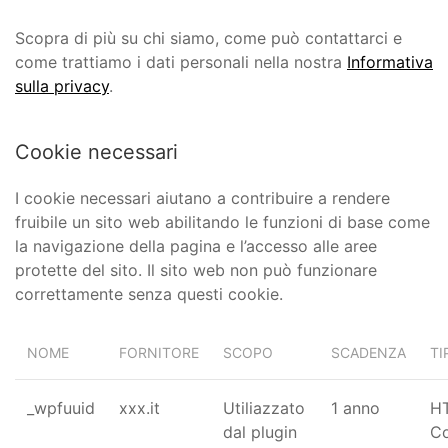
Scopra di più su chi siamo, come può contattarci e
come trattiamo i dati personali nella nostra
Informativa
sulla privacy
.
Cookie necessari
I cookie necessari aiutano a contribuire a rendere
fruibile un sito web abilitando le funzioni di base come
la navigazione della pagina e l’accesso alle aree
protette del sito. Il sito web non può funzionare
correttamente senza questi cookie.
NOME
FORNITORE
SCOPO
SCADENZA
TI
_wpfuuid
xxx.it
Utiliazzato
1 anno
H
dal plugin
Co