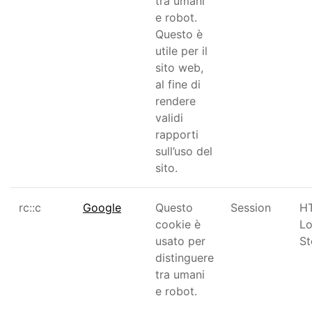
tra umani
e robot.
Questo è
utile per il
sito web,
al fine di
rendere
validi
rapporti
sull’uso del
sito.
rc::c
Google
Questo
Session
H
cookie è
Lo
usato per
St
distinguere
tra umani
e robot.