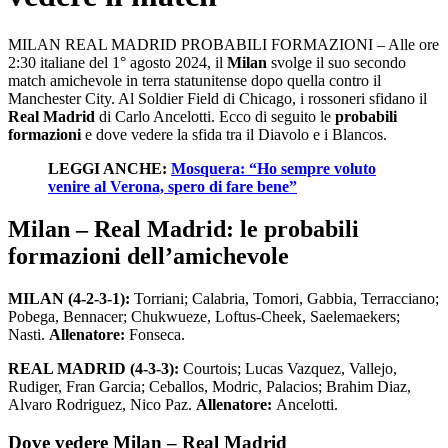
MILAN REAL MADRID PROBABILI FORMAZIONI – Alle ore
2:30 italiane del 1° agosto 2024, il
Milan
svolge il suo secondo
match amichevole in terra statunitense dopo quella contro il
Manchester City. Al Soldier Field di Chicago, i rossoneri sfidano il
Real Madrid
di Carlo Ancelotti. Ecco di seguito le
probabili
formazioni
e dove vedere la sfida tra il Diavolo e i Blancos.
LEGGI ANCHE:
Mosquera: “Ho sempre voluto
venire al Verona, spero di fare bene”
Milan – Real Madrid: le probabili
formazioni dell’amichevole
MILAN (4-2-3-1):
Torriani; Calabria, Tomori, Gabbia, Terracciano;
Pobega, Bennacer; Chukwueze, Loftus-Cheek, Saelemaekers;
Nasti.
Allenatore:
Fonseca.
REAL MADRID (4-3-3):
Courtois; Lucas Vazquez, Vallejo,
Rudiger, Fran Garcia; Ceballos, Modric, Palacios; Brahim Diaz,
Alvaro Rodriguez, Nico Paz.
Allenatore:
Ancelotti.
Dove vedere Milan – Real Madrid