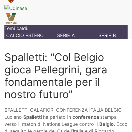
Temi caldi:
CALCIO ESTERO
SERIE A
SERIE B
Spalletti: “Col Belgio
gioca Pellegrini, gara
fondamentale per il
nostro futuro”
SPALLETTI CALAFIORI CONFERENZA ITALIA BELGIO –
Luciano
Spalletti
ha parlato in
conferenza
stampa
verso il match di Nations League contro il
Belgio
. Ecco
di seguito le parole del Ct dell’
Italia
e di Riccardo